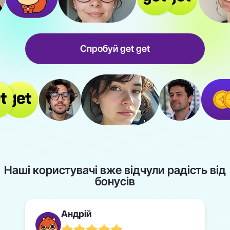
Спробуй get get
Наші користувачі вже відчули радість від
бонусів
Андрій