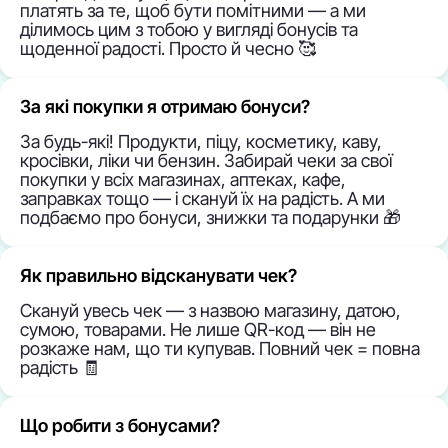
платять за те, щоб бути помітними — а ми
ділимось цим з тобою у вигляді бонусів та
щоденної радості. Просто й чесно 🥰
За які покупки я отримаю бонуси?
За будь-які! Продукти, піцу, косметику, каву,
кросівки, ліки чи бензин. Забирай чеки за свої
покупки у всіх магазинах, аптеках, кафе,
заправках тощо — і скануй їх на радість. А ми
подбаємо про бонуси, знижки та подарунки 🎁
Як правильно відсканувати чек?
Скануй увесь чек — з назвою магазину, датою,
сумою, товарами. Не лише QR-код — він не
розкаже нам, що ти купував. Повний чек = повна
радість 🧾
Що робити з бонусами?